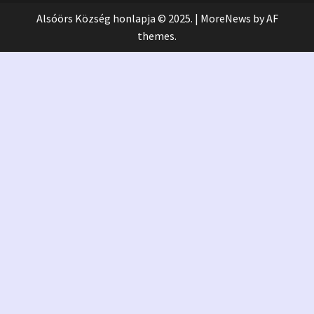
Alsóörs Község honlapja © 2025.
|
MoreNews
by AF
themes.