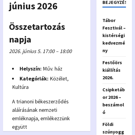
BEJEGYZÉSEK
június 2026
Tábor
Összetartozás
Fesztivál –
kistérségi
napja
kedvezmé
ny
2026. június 5. 17:00
–
18:00
Festőörs
Helyszín:
Műv. ház
kiállítás
2026.
Kategóriák:
Közélet
,
Kultúra
Csipketáb
or 2026 –
A trianoni békeszerződés
beszámol
aláírásának nemzeti
ó
emléknapja, emlékezzünk
Földi
együtt
szúnyogg