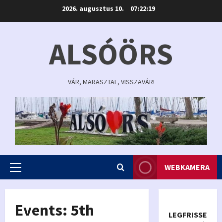
Skip
2026. augusztus 10.
07:22:19
to
content
ALSÓÖRS
VÁR, MARASZTAL, VISSZAVÁR!
WEBKAMERA
Primary
Menu
Events: 5th
LEGFRISSEBB