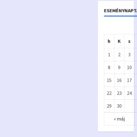
ESEMÉNYNAPT
h
K
s
1
2
3
8
9
10
15
16
17
Önkormányzat
22
23
24
Eur
A
29
30
ópa
p
« máj
i
Kiv
y