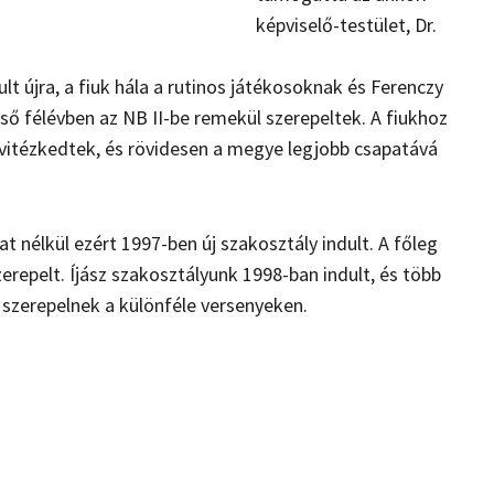
képviselő-testület, Dr.
lt újra, a fiuk hála a rutinos játékosoknak és Ferenczy
ő félévben az NB II-be remekül szerepeltek. A fiukhoz
 vitézkedtek, és rövidesen a megye legjobb csapatává
t nélkül ezért 1997-ben új szakosztály indult. A főleg
zerepelt. Íjász szakosztályunk 1998-ban indult, és több
szerepelnek a különféle versenyeken.