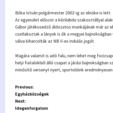
Bóka István polgármester 2002-ig az elnöke is lett.
Az egyesület először a kézilabda szakosztállyal alaku
Gábor játékosedző áldozatos munkájának már az els
csatlakoztak a lányok is ők a megyei bajnokságban
válva kiharcolták az NB II-es indulás jogát.
Magára valamit is adó falu, nem lehet meg focicsapa
helyi fiatalokból álló csapat a járási bajnokságban s
minősítő versenyt nyert, sportolóink eredményesen 
P
Previous:
Egyházközségek
o
Next:
s
Idegenforgalom