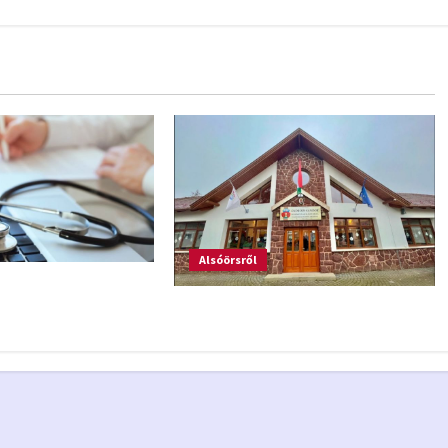
Alsóörsről
s
Általános Iskola