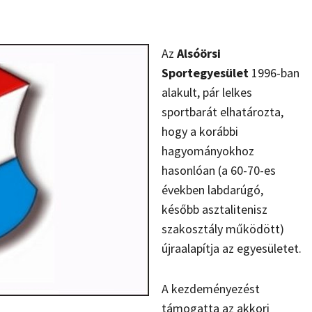
Az
Alsóörsi
Sportegyesület
1996-ban
alakult, pár lelkes
sportbarát elhatározta,
hogy a korábbi
hagyományokhoz
hasonlóan (a 60-70-es
években labdarúgó,
később asztalitenisz
szakosztály működött)
újraalapítja az egyesületet.
A kezdeményezést
támogatta az akkori