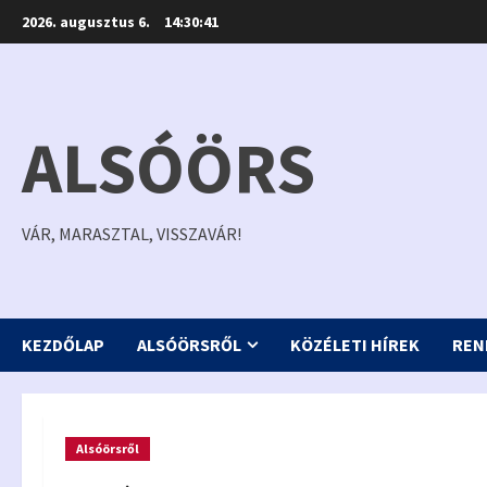
Skip
2026. augusztus 6.
14:30:42
to
content
ALSÓÖRS
VÁR, MARASZTAL, VISSZAVÁR!
KEZDŐLAP
ALSÓÖRSRŐL
KÖZÉLETI HÍREK
REN
Alsóörsről