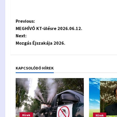
P
Previous:
MEGHÍVÓ KT-ülésre 2026.06.12.
o
Next:
s
Mozgás Éjszakája 2026.
t
n
KAPCSOLÓDÓ HÍREK
a
v
i
g
Hírek
Hírek