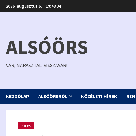
Skip
2026. augusztus 6.
19:48:35
to
content
ALSÓÖRS
VÁR, MARASZTAL, VISSZAVÁR!
KEZDŐLAP
ALSÓÖRSRŐL
KÖZÉLETI HÍREK
REN
Hírek