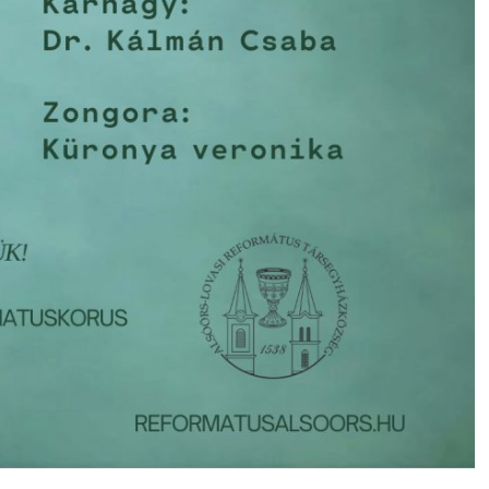
Önkormányzat
Európai Kiváló
Kormányzás Védj