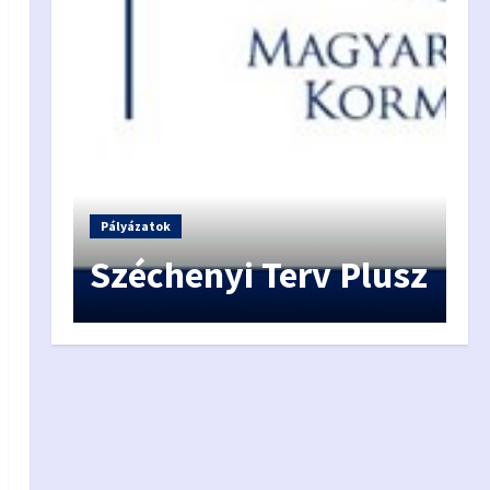
Hí
A
Pályázatok
egy
Széchenyi Terv Plusz
f