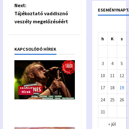
s
Next:
ESEMÉNYNAPT
Tájékoztató vaddisznó
t
veszély megelőzéséért
n
h
K
s
a
KAPCSOLÓDÓ HÍREK
v
3
4
5
i
10
11
12
g
17
18
19
a
Hírek
Önkormányzat
24
25
26
t
Eur
A
Tábor Fesztivál –
31
i
ópa
p
kistérségi kedvezmény
« júl
i
o