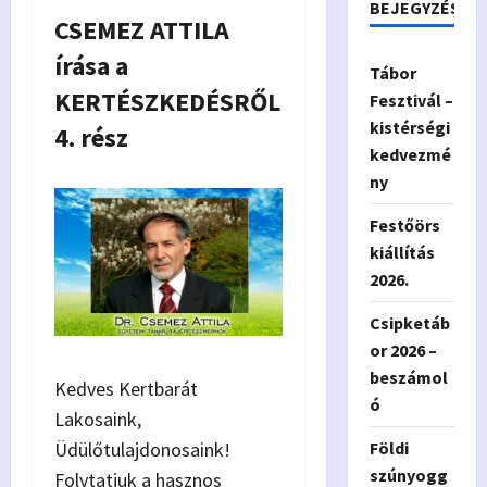
BEJEGYZÉSEK
CSEMEZ ATTILA
írása a
Tábor
KERTÉSZKEDÉSRŐL
Fesztivál –
kistérségi
4. rész
kedvezmé
ny
Festőörs
kiállítás
2026.
Csipketáb
or 2026 –
beszámol
Kedves Kertbarát
ó
Lakosaink,
Üdülőtulajdonosaink!
Földi
szúnyogg
Folytatjuk a hasznos