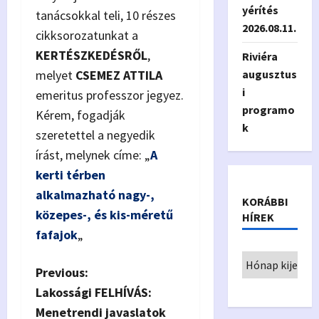
yérítés
tanácsokkal teli, 10 részes
2026.08.11.
cikksorozatunkat a
KERTÉSZKEDÉSRŐL
,
Riviéra
melyet
CSEMEZ ATTILA
augusztus
i
emeritus professzor jegyez.
programo
Kérem, fogadják
k
szeretettel a negyedik
írást, melynek címe: „
A
kerti térben
alkalmazható nagy-,
KORÁBBI
közepes-, és kis-méretű
HÍREK
fafajok
„
P
Previous:
Lakossági FELHÍVÁS:
o
Menetrendi javaslatok