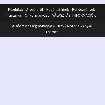
Kezdőlap
Alsóörsről
Közéleti hírek
Rendezvények
Turizmus
Önkormányzat
VÁLASZTÁSI INFORMÁCIÓK
Alsóörs Község honlapja © 2025.
|
MoreNews
by AF
themes.