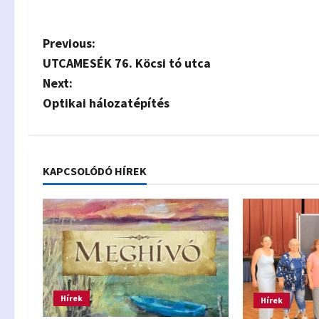
P
Previous:
UTCAMESÉK 76. Köcsi tó utca
o
Next:
s
Optikai hálozatépítés
t
n
KAPCSOLÓDÓ HÍREK
a
v
i
g
Hírek
Hírek
a