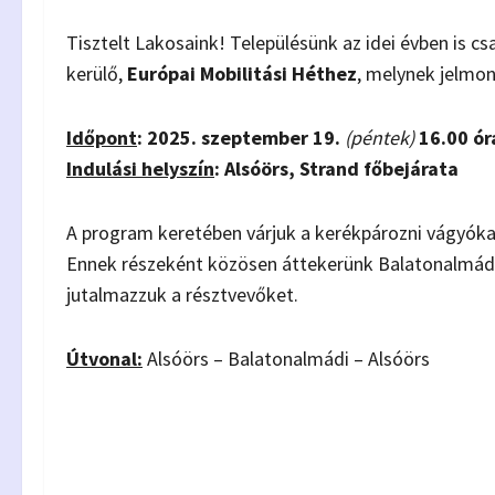
Tisztelt Lakosaink! Településünk az idei évben is c
kerülő,
Európai Mobilitási Héthez
, melynek jelmo
Időpont
: 2025. szeptember 19.
(péntek)
16.00 ór
Indulási helyszín
: Alsóörs, Strand főbejárata
A program keretében várjuk a kerékpározni vágyók
Ennek részeként közösen áttekerünk Balatonalmádib
jutalmazzuk a résztvevőket.
Útvonal:
Alsóörs – Balatonalmádi – Alsóörs