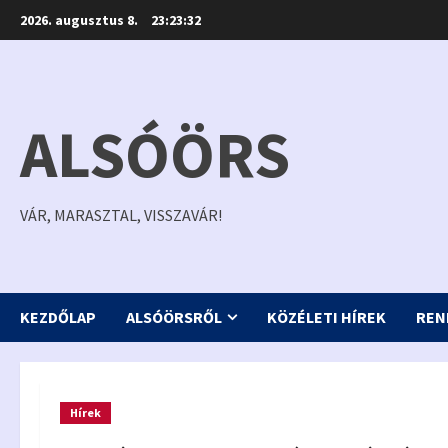
Skip
2026. augusztus 8.
23:23:33
to
content
ALSÓÖRS
VÁR, MARASZTAL, VISSZAVÁR!
KEZDŐLAP
ALSÓÖRSRŐL
KÖZÉLETI HÍREK
REN
Hírek