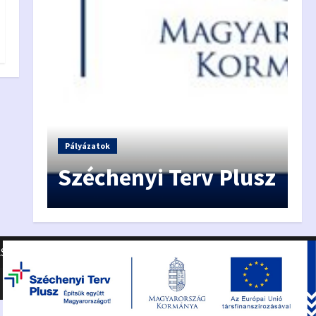
Hí
A
Pályázatok
egy
Széchenyi Terv Plusz
f
ASZTÁSI INFORMÁCIÓK