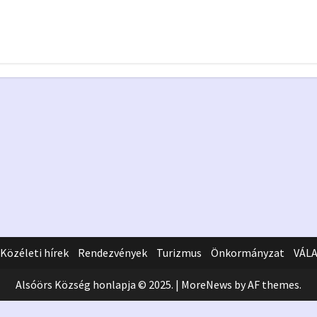
Földi szúnyoggyérítés
2026 – beszámoló
2026.08.11.
Önkormányzat
Európai Kiváló
Kormányzás Védj
Közéleti hírek
Rendezvények
Turizmus
Önkormányzat
VÁL
Alsóörs Község honlapja © 2025.
|
MoreNews
by AF themes.