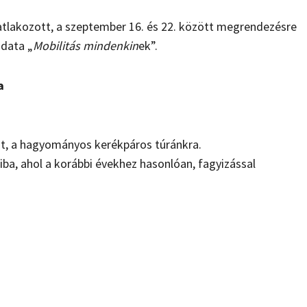
satlakozott, a szeptember 16. és 22. között megrendezésre
ndata „
Mobilitás mindenkin
ek”.
a
at, a hagyományos kerékpáros túránkra.
a, ahol a korábbi évekhez hasonlóan, fagyizással