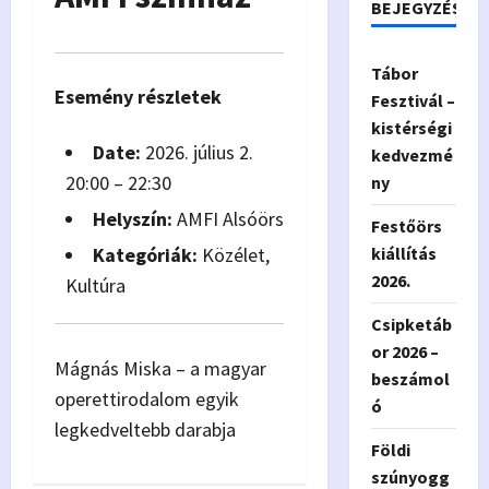
BEJEGYZÉSEK
Tábor
Esemény részletek
Fesztivál –
kistérségi
Date:
2026. július 2.
kedvezmé
20:00
–
22:30
ny
Helyszín:
AMFI Alsóörs
Festőörs
Kategóriák:
Közélet
,
kiállítás
2026.
Kultúra
Csipketáb
or 2026 –
Mágnás Miska – a magyar
beszámol
operettirodalom egyik
ó
legkedveltebb darabja
Földi
szúnyogg