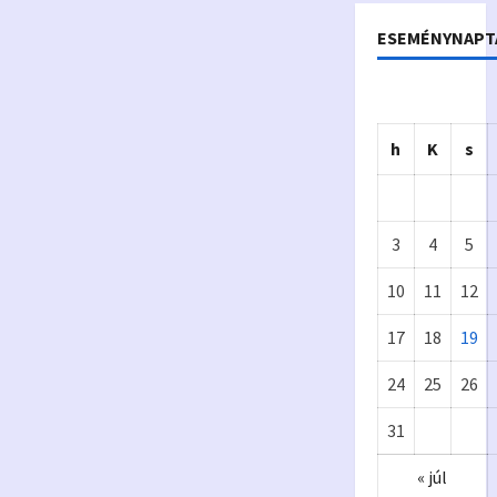
ESEMÉNYNAPT
h
K
s
3
4
5
10
11
12
17
18
19
Önkormányzat
24
25
26
Eur
A
31
ópa
p
« júl
i