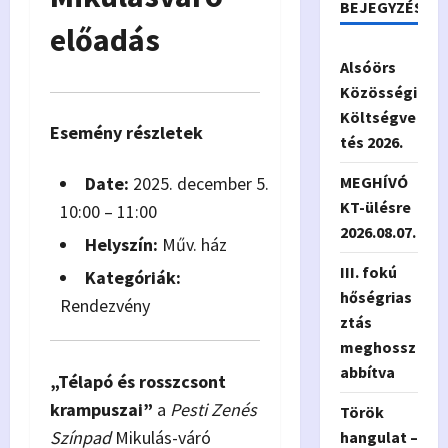
BEJEGYZÉSEK
előadás
Alsóörs
Közösségi
Költségve
Esemény részletek
tés 2026.
Date:
2025. december 5.
MEGHÍVÓ
KT-ülésre
10:00
–
11:00
2026.08.07.
Helyszín:
Műv. ház
III. fokú
Kategóriák:
hőségrias
Rendezvény
ztás
meghossz
abbítva
„Télapó és rosszcsont
krampuszai”
a
Pesti Zenés
Török
Színpad
Mikulás-váró
hangulat –