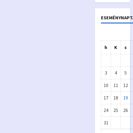
ESEMÉNYNAPT
h
K
s
3
4
5
10
11
12
17
18
19
Önkormányzat
24
25
26
Eur
A
31
ópa
p