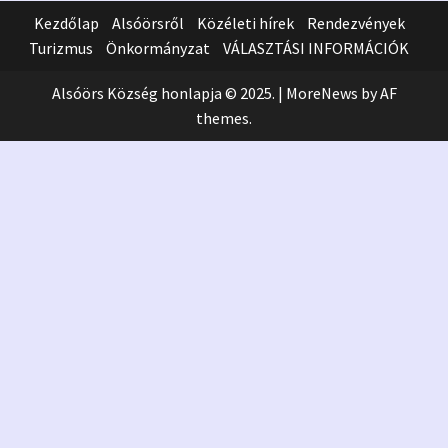
Kezdőlap
Alsóörsről
Közéleti hírek
Rendezvények
Turizmus
Önkormányzat
VÁLASZTÁSI INFORMÁCIÓK
Alsóörs Község honlapja © 2025.
|
MoreNews
by AF
themes.