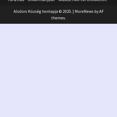
Alsóörs Község honlapja © 2025.
|
MoreNews
by AF
themes.