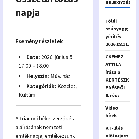
BEJEGYZÉSEK
napja
Földi
szúnyogg
yérítés
Esemény részletek
2026.08.11.
Date:
2026. június 5.
CSEMEZ
ATTILA
17:00
–
18:00
írása a
Helyszín:
Műv. ház
KERTÉSZK
Kategóriák:
Közélet
,
EDÉSRŐL
Kultúra
6. rész
Video
hírek
A trianoni békeszerződés
aláírásának nemzeti
KT-ülés
emléknapja, emlékezzünk
előterjesz