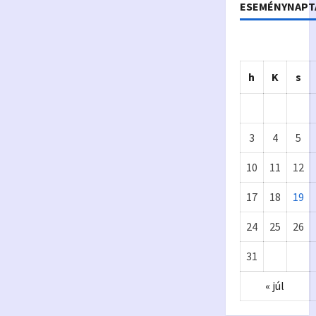
ESEMÉNYNAPT
h
K
s
3
4
5
10
11
12
17
18
19
Önkormányzat
24
25
26
Eur
A
31
ópa
p
« júl
i