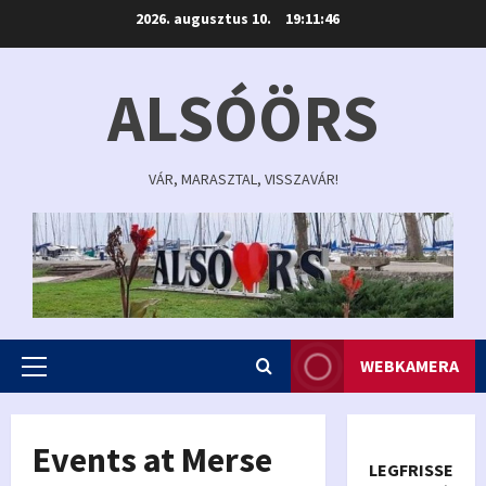
Skip
2026. augusztus 10.
19:11:46
to
content
ALSÓÖRS
VÁR, MARASZTAL, VISSZAVÁR!
WEBKAMERA
Primary
Menu
Events at
Merse
LEGFRISSEBB