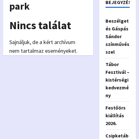
BEJEGYZÉSEK
park
Beszélget
Nincs találat
és Gáspás
Sándor
Sajnáljuk, de a kért archívum
színművés
nem tartalmaz eseményeket.
szel
Tábor
Fesztivál –
kistérségi
kedvezmé
ny
Festőörs
kiállítás
2026.
Csipketáb