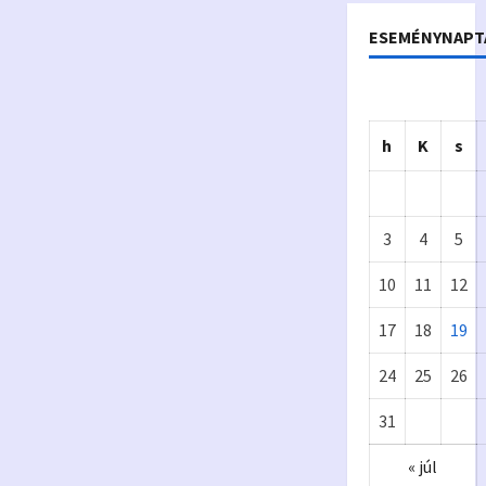
ESEMÉNYNAPT
h
K
s
3
4
5
10
11
12
17
18
19
Önkormányzat
24
25
26
Eur
A
31
ópa
p
« júl
i