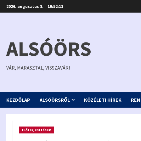
Skip
2026. augusztus 8.
10:52:12
to
content
ALSÓÖRS
VÁR, MARASZTAL, VISSZAVÁR!
KEZDŐLAP
ALSÓÖRSRŐL
KÖZÉLETI HÍREK
REN
Előterjesztések