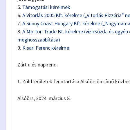
5.
Támogatási kérelmek
6.
A Vitorlás 2005 Kft. kérelme („Vitorlás Pizzéria” 
7.
A Sunny Coast Hungary Kft. kérelme („Nagymama 
8.
A Morton Trade Bt. kérelme (vízicsúzda és egyéb
meghosszabbítása)
9.
Kisari Ferenc kérelme
Zárt ülés napirend:
1. Zöldterületek fenntartása Alsóörsön című közbes
Alsóörs, 2024. március 8.