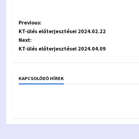
P
Previous:
KT-ülés előterjesztései 2024.02.22
o
Next:
s
KT-ülés előterjesztései 2024.04.09
t
n
KAPCSOLÓDÓ HÍREK
Előterjesztések
Előterjesztés
a
KT-ülés előterjesztései
KT-ülés előte
v
2026.06.12
2026.05.22
i
g