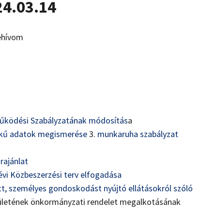
24.03.14
ehívom
Működési Szabályzatának módosítás
a
kű adatok megismerése
3.
munkaruha szabályzat
rajánlat
évi Közbeszerzési terv elfogadása
ott, személyes gondoskodást nyújtó ellátásokról szóló
ületének önkormányzati rendelet megalkotásának