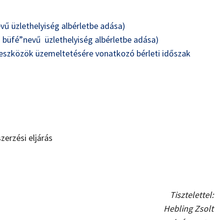
nevű üzlethelyiség albérletbe adása)
büfé”nevű üzlethelyiség albérletbe adása)
 eszközök üzemeltetésére vonatkozó bérleti időszak
zerzési eljárás
Tisztelettel:
Hebling Zsolt