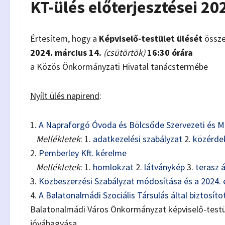
KT-ülés előterjesztései 20
Értesítem, hogy a
Képviselő-testület ülését
össz
2024. március 14.
(csütörtök)
16:30 órára
a Közös Önkormányzati Hivatal tanácstermébe
Nyílt ülés napirend
:
1.
A Napraforgó Óvoda és Bölcsőde Szervezeti és 
Mellékletek
: 1.
adatkezelési szabályzat
2.
közérde
2.
Pemberley Kft. kérelme
Mellékletek
: 1.
homlokzat
2.
látványkép
3.
terasz á
3.
Közbeszerzési Szabályzat módosítása és a 2024. 
4.
A Balatonalmádi Szociális Társulás által biztosít
Balatonalmádi Város Önkormányzat képviselő-test
jóváhagyása