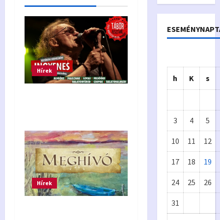
v
i
ESEMÉNYNAPT
g
a
Hírek
h
K
s
t
Tábor Fesztivál –
i
kistérségi kedvezmény
3
4
5
o
10
11
12
n
17
18
19
Önkormányzat
24
25
26
Hírek
Eur
A
31
ópa
p
Festőörs kiállítás 2026.