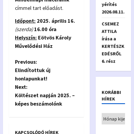
yérítés
címmel tart előadást.
2026.08.11.
Időpont:
2025. április 16.
CSEMEZ
(szerda)
16.00 óra
ATTILA
Helyszín:
Eötvös Károly
írása a
Művelődési Ház
KERTÉSZK
EDÉSRŐL
6. rész
P
Previous:
Elindítottuk új
o
honlapunkat!
s
Next:
KORÁBBI
Költészet napján 2025. –
HÍREK
t
képes beszámolónk
n
a
KAPCSOLÓDÓ HÍREK