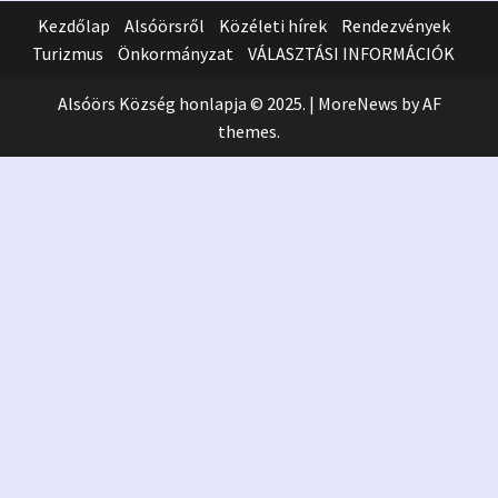
Kezdőlap
Alsóörsről
Közéleti hírek
Rendezvények
Turizmus
Önkormányzat
VÁLASZTÁSI INFORMÁCIÓK
Alsóörs Község honlapja © 2025.
|
MoreNews
by AF
themes.