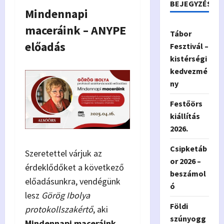
BEJEGYZÉSEK
Mindennapi
maceráink – ANYPE
Tábor
előadás
Fesztivál –
kistérségi
kedvezmé
ny
Festőörs
kiállítás
2026.
Csipketáb
Szeretettel várjuk az
or 2026 –
érdeklődőket a következő
beszámol
előadásunkra, vendégünk
ó
lesz
Görög Ibolya
Földi
protokollszakértő
, aki
szúnyogg
Mindennapi maceráink