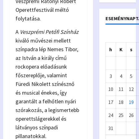
Veszprémi Rátonyi Róbert
Operettfesztivál méltó
folytatása.
ESEMÉNYNAPT
A
Veszprémi Petőfi Színház
kiváló művészei mellett
színpadra lép Nemes Tibor,
h
K
s
az István a király című
rockopera előadásunk
főszereplője, valamint
3
4
5
Füredi Nikolett színésznő
10
11
12
és musical énekes, így
garantált a felhőtlen nyári
17
18
19
Önkormányzat
szórakozás, a legismertebb
24
25
26
Eur
A
operettslágerekkel és
látványos színpadi
31
ópa
p
pillanatokkal.