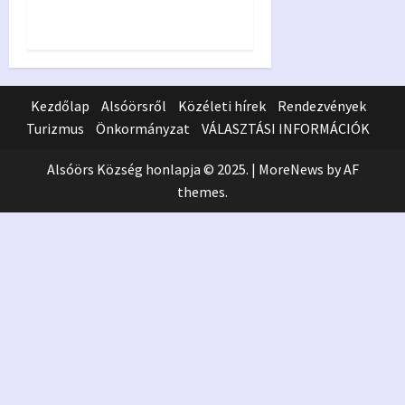
rész
Kezdőlap
Alsóörsről
Közéleti hírek
Rendezvények
Turizmus
Önkormányzat
VÁLASZTÁSI INFORMÁCIÓK
Alsóörs Község honlapja © 2025.
|
MoreNews
by AF
themes.