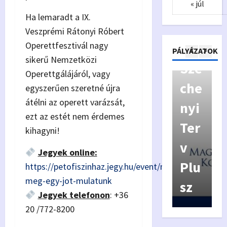
« júl
i
Ha lemaradt a IX.
Kiv
y
Veszprémi Rátonyi Róbert
Operettfesztivál nagy
áló
p
Pályázatok
PÁLYÁZATOK
sikerű Nemzetközi
Kor
Szé
y
Operettgálájáról, vagy
má
che
a
egyszerűen szeretné újra
átélni az operett varázsát,
nyz
nyi
f
ezt az estét nem érdemes
ás
Ter
í
kihagyni!
Véd
v
Jegyek online:
jeg
Plu
https://petofiszinhaz.jegy.hu/event/ma-
meg-egy-jot-mulatunk
y
sz
6
Jegyek telefonon
: +36
20 /772-8200