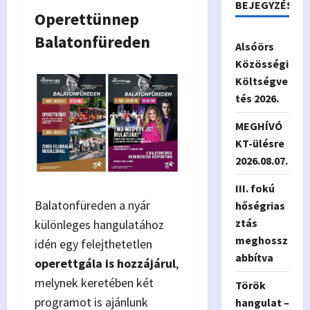
BEJEGYZÉSEK
Operettünnep
Balatonfüreden
Alsóörs
Közösségi
Költségve
tés 2026.
MEGHÍVÓ
KT-ülésre
2026.08.07.
III. fokú
Balatonfüreden a nyár
hőségrias
ztás
különleges hangulatához
meghossz
idén egy felejthetetlen
abbítva
operettgála is hozzájárul
,
melynek keretében két
Török
programot is ajánlunk
hangulat –