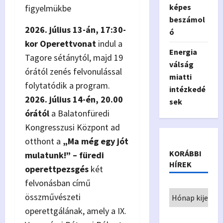
képes
figyelmükbe
beszámol
2026. július 13-án, 17:30-
ó
kor Operettvonat
indul a
Energia
Tagore sétánytól, majd 19
válság
órától zenés felvonulással
miatti
folytatódik a program.
intézkedé
2026. július 14-én, 20.00
sek
órától
a Balatonfüredi
Kongresszusi Központ ad
otthont a
„Ma még egy jót
KORÁBBI
mulatunk!” – füredi
HÍREK
operettpezsgés
két
felvonásban című
összművészeti
operettgálának, amely a IX.