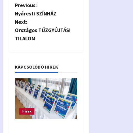
P
Previous:
Nyáresti SZÍNHÁZ
o
Next:
s
Országos TŰZGYÚJTÁSI
TILALOM
t
n
a
KAPCSOLÓDÓ HÍREK
v
i
g
Hírek
a
Eredmények 2026 –
t