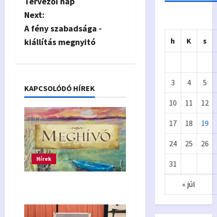
Tervezői nap
o
Next:
s
A fény szabadsága -
h
K
s
kiállítás megnyitó
t
n
3
4
5
a
KAPCSOLÓDÓ HÍREK
10
11
12
v
17
18
19
i
Önkormányzat
24
25
26
Eur
A
g
Hírek
31
ópa
p
a
« júl
Festőörs kiállítás 2026.
i
t
Kiv
y
i