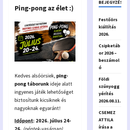
BEJEGYZÉSEK
Ping-pong az élet :)
Festőörs
kiállítás
2026.
Csipketáb
or 2026 –
beszámol
ó
Kedves alsóörsiek,
ping-
Földi
pong táborunk
ideje alatt
szúnyogg
ingyenes játék lehetőséget
yérítés
biztosítunk kicsiknek és
2026.08.11.
nagyoknak egyaránt!
CSEMEZ
ATTILA
Időpont
: 2026. július 24-
írása a
26.
(péntek-vasárnap)