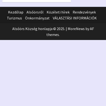
Kezdőlap
Alsóörsről
Közéleti hírek
Rendezvények
Turizmus
Önkormányzat
VÁLASZTÁSI INFORMÁCIÓK
Alsóörs Község honlapja © 2025.
|
MoreNews
by AF
themes.