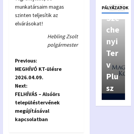
áló
p
munkatársaim magas
Pályázatok
PÁLYÁZATOK
szinten teljesítik az
Kor
Szé
y
elvárásokat!
má
che
a
Hebling Zsolt
nyz
nyi
f
polgármester
ás
Ter
í
P
Previous:
Véd
v
MEGHÍVÓ KT-ülésre
o
jeg
Plu
2026.04.09.
s
Next:
y
sz
6
FELHÍVÁS – Alsóörs
t
településtervének
n
megújításával
kapcsolatban
a