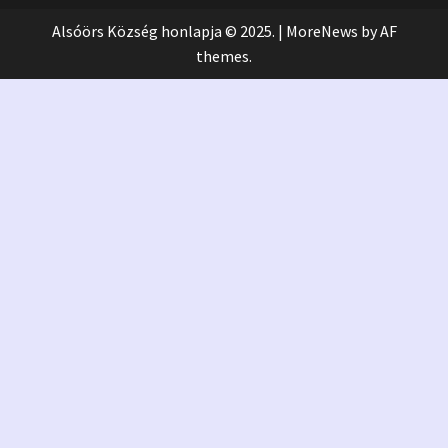
Alsóörs Község honlapja © 2025.
|
MoreNews
by AF
themes.