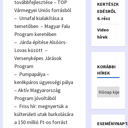
továbbfejlesztése – TOP
KERTÉSZK
Vármegyei Uniós forrásból
EDÉSRŐL
– Urnafal kialakítása a
6. rész
temetőben – Magyar Falu
Video
Program keretében
hírek
– Járda építése Alsóörs-
Lovas között –
Versenyképes Járások
Program
KORÁBBI
HÍREK
– Pumpapálya –
kerékpáros ügyességi pálya
– Aktív Magyarország
Program jóvoltából
– Friss hír: megnyertük a
külterületi utak burkolására
a 150 millió Ft-os forrást
ESEMÉNYNAPT