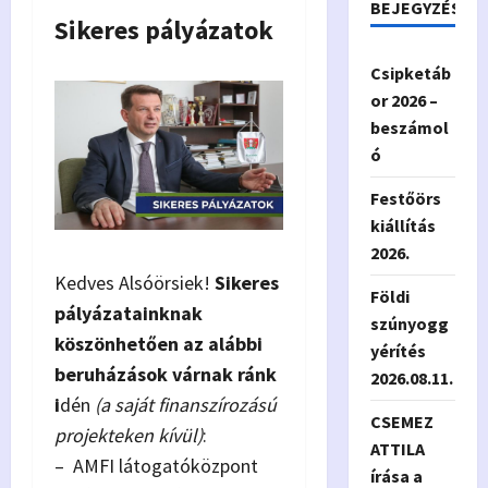
BEJEGYZÉSEK
Sikeres pályázatok
Csipketáb
or 2026 –
beszámol
ó
Festőörs
kiállítás
2026.
Kedves Alsóörsiek!
Sikeres
Földi
pályázatainknak
szúnyogg
köszönhetően az alábbi
yérítés
beruházások várnak ránk
2026.08.11.
i
dén
(a saját finanszírozású
CSEMEZ
projekteken kívül)
:
ATTILA
– AMFI látogatóközpont
írása a