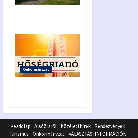
MEGHÍVÓ KT-ülésre
2026.08.07.
Önkormányzat
III. fokú hőségriasztás
meghosszabbítva
Kezdőlap
Alsóörsről
Közéleti hírek
Rendezvények
Turizmus
Önkormányzat
VÁLASZTÁSI INFORMÁCIÓK