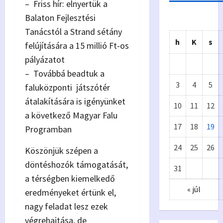
– Friss hír: elnyertük a
Balaton Fejlesztési
Tanácstól a Strand sétány
h
K
s
felújítására a 15 millió Ft-os
pályázatot
– Továbbá beadtuk a
3
4
5
faluközponti játszótér
átalakítására is igényünket
10
11
12
a következő Magyar Falu
17
18
19
Programban
Önkormányzat
24
25
26
Köszönjük szépen a
Eur
A
döntéshozók támogatását,
31
ópa
p
a térségben kiemelkedő
« júl
i
eredményeket értünk el,
nagy feladat lesz ezek
Kiv
y
végrehajtása, de