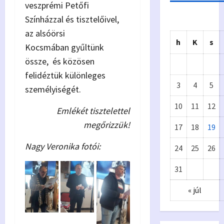
veszprémi Petőfi
Színházzal és tisztelőivel,
az alsóörsi
h
K
s
Kocsmában gyűltünk
össze, és közösen
felidéztük különleges
3
4
5
személyiségét.
10
11
12
Emlékét tisztelettel
megőrizzük!
17
18
19
Önkormányzat
Nagy Veronika fotói:
24
25
26
Eur
A
31
ópa
p
« júl
i
Kiv
y