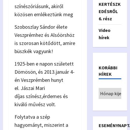
KERTÉSZK
színészóriásunk, akiről
EDÉSRŐL
közösen emlékeztünk meg
6. rész
Szoboszlay Sándor élete
Video
Veszprémhez és Alsóörshöz
hírek
is szorosan kötődött, amire
büszkék vagyunk!
1925-ben e napon született
KORÁBBI
Dömösön, és 2013.január 4-
HÍREK
én Veszprémben hunyt
el. Jászai Mari
díjas színész,érdemes és
kiváló művész volt.
Folytatva a szép
hagyományt, miszerint a
ESEMÉNYNAPT