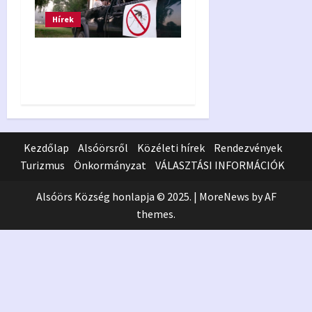
Hírek
Földi szúnyoggyérítés
2026.08.11.
Kezdőlap
Alsóörsről
Közéleti hírek
Rendezvények
Turizmus
Önkormányzat
VÁLASZTÁSI INFORMÁCIÓK
Alsóörs Község honlapja © 2025.
|
MoreNews
by AF
themes.