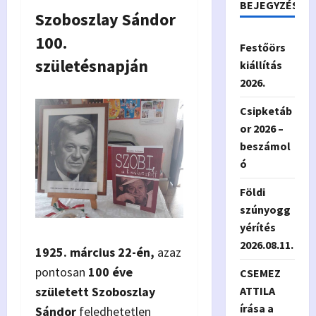
BEJEGYZÉSEK
Szoboszlay Sándor
100.
Festőörs
születésnapján
kiállítás
2026.
Csipketáb
or 2026 –
beszámol
ó
Földi
szúnyogg
yérítés
2026.08.11.
1925. március 22-én,
azaz
pontosan
100 éve
CSEMEZ
ATTILA
született Szoboszlay
írása a
Sándor
feledhetetlen