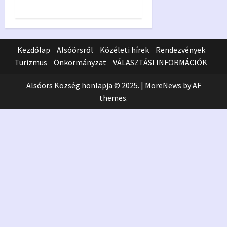
Kezdőlap
Alsóörsről
Közéleti hírek
Rendezvények
Turizmus
Önkormányzat
VÁLASZTÁSI INFORMÁCIÓK
Alsóörs Község honlapja © 2025.
|
MoreNews
by AF
themes.