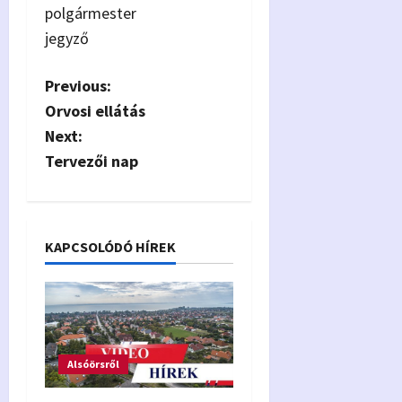
polgármester
jegyző
P
Previous:
Orvosi ellátás
o
Next:
s
Tervezői nap
t
n
KAPCSOLÓDÓ HÍREK
a
v
i
Alsóörsről
g