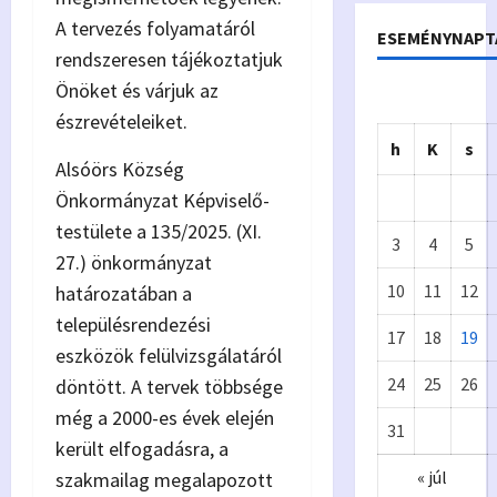
A tervezés folyamatáról
ESEMÉNYNAPT
rendszeresen tájékoztatjuk
Önöket és várjuk az
észrevételeiket.
h
K
s
Alsóörs Község
Önkormányzat Képviselő-
testülete a 135/2025. (XI.
3
4
5
27.) önkormányzat
10
11
12
határozatában a
településrendezési
17
18
19
eszközök felülvizsgálatáról
Önkormányzat
24
25
26
döntött. A tervek többsége
Eur
A
még a 2000-es évek elején
31
ópa
p
került elfogadásra, a
« júl
szakmailag megalapozott
i