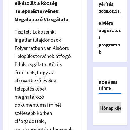
elkészült a község
yérítés
Településtervének
2026.08.11.
Megalapozó Vizsgálata
.
Riviéra
augusztus
Tisztelt Lakosaink,
i
Ingatlantulajdonosok!
programo
Folyamatban van Alsóörs
k
Településtervének átfogó
felülvizsgálata. Közös
érdekünk, hogy az
elkövetkező évek a
KORÁBBI
településképet
HÍREK
meghatározó
dokumentumai minél
szélesebb körben
elfogadottak ,
megismerhetőek legyenek.