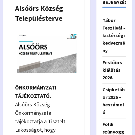
BEJEGYZÉSEK
Alsóörs Község
Településterve
Tábor
Fesztivál –
kistérségi
kedvezmé
ny
Festőörs
kiállítás
2026.
ÖNKORMÁNYZATI
Csipketáb
TÁJÉKOZTATÓ.
or 2026 –
Alsóörs Község
beszámol
ó
Önkormányzata
tájékoztatja a Tisztelt
Földi
Lakosságot, hogy
szúnyogg