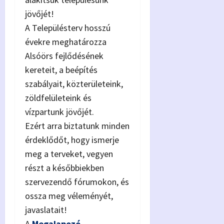
jövőjét!
A Településterv hosszú
évekre meghatározza
Alsóörs fejlődésének
kereteit, a beépítés
szabályait, közterületeink,
zöldfelületeink és
vízpartunk jövőjét.
Ezért arra biztatunk minden
érdeklődőt, hogy ismerje
meg a terveket, vegyen
részt a későbbiekben
szervezendő fórumokon, és
ossza meg véleményét,
javaslatait!
A
Megalapozó