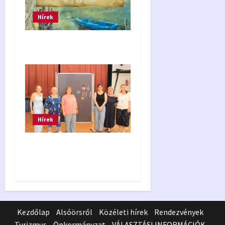
Hírek
Festőörs kiállítás 2026.
Hírek
Csipketábor 2026 –
beszámoló
Kezdőlap
Alsóörsről
Közéleti hírek
Rendezvények
Turizmus
Önkormányzat
VÁLASZTÁSI INFORMÁCIÓK