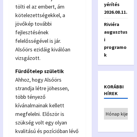
yérítés
tölti el az embert, ám
2026.08.11.
kötelezettségekkel, a
jövőkép további
Riviéra
fejlesztésének
augusztus
i
felelősségével is jár.
programo
Alsóörs ezidáig kiválóan
k
vizsgázott.
Fürdőtelep születik
Ahhoz, hogy Alsóörs
KORÁBBI
strandja létre jöhessen,
HÍREK
több tényező
kívánalmainak kellett
megfelelni. Először is
szükség volt egy olyan
kvalitású és pozícióban lévő