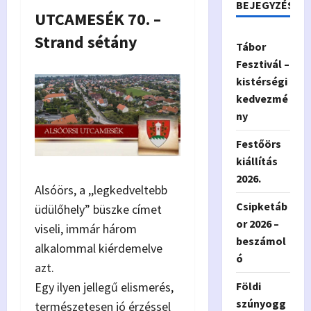
BEJEGYZÉSEK
UTCAMESÉK 70. –
Strand sétány
Tábor
Fesztivál –
kistérségi
kedvezmé
ny
Festőörs
kiállítás
2026.
Alsóörs, a ,,legkedveltebb
Csipketáb
üdülőhely” büszke címet
or 2026 –
viseli, immár három
beszámol
alkalommal kiérdemelve
ó
azt.
Egy ilyen jellegű elismerés,
Földi
szúnyogg
természetesen jó érzéssel