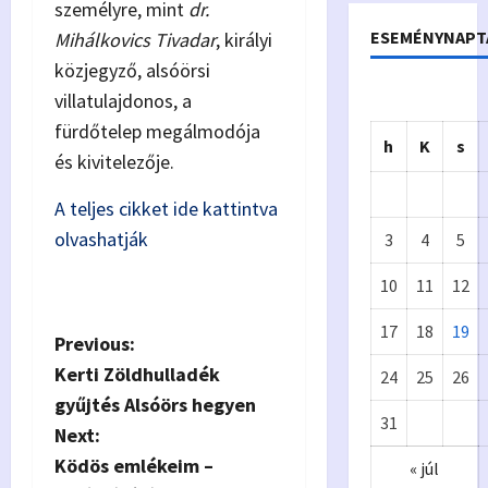
személyre, mint
dr.
ESEMÉNYNAPT
Mihálkovics Tivadar
, királyi
közjegyző, alsóörsi
villatulajdonos, a
fürdőtelep megálmodója
h
K
s
és kivitelezője.
A teljes cikket ide kattintva
olvashatják
3
4
5
10
11
12
17
18
19
P
Previous:
Önkormányzat
Kerti Zöldhulladék
24
25
26
o
Eur
A
gyűjtés Alsóörs hegyen
31
ópa
p
s
Next:
Ködös emlékeim –
« júl
i
t