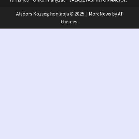
Alsóörs Község honlapja © 2025.
|
MoreNews
by AF
themes.