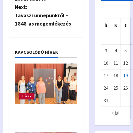
s
Next:
Tavaszi ünnepünkről –
t
1848-as megemlékezés
h
K
s
n
a
3
4
5
KAPCSOLÓDÓ HÍREK
v
10
11
12
i
17
18
19
g
Önkormányzat
24
25
26
Eur
A
a
Hírek
31
ópa
p
t
Csipketábor 2026 –
« júl
i
i
beszámoló
Kiv
y