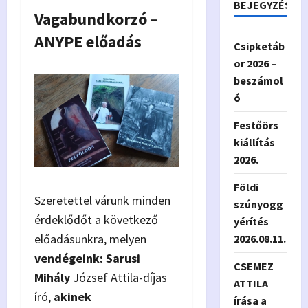
BEJEGYZÉSEK
Vagabundkorzó –
ANYPE előadás
Csipketáb
or 2026 –
beszámol
ó
Festőörs
kiállítás
2026.
Földi
Szeretettel várunk minden
szúnyogg
érdeklődőt a következő
yérítés
előadásunkra, melyen
2026.08.11.
vendégeink:
Sarusi
CSEMEZ
Mihály
József Attila-díjas
ATTILA
író,
akinek
írása a