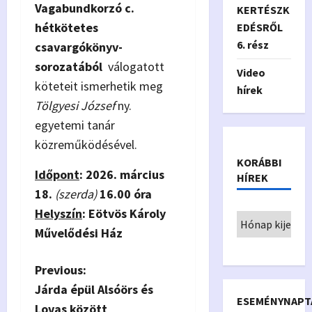
Vagabundkorzó c.
KERTÉSZK
hétkötetes
EDÉSRŐL
6. rész
csavargókönyv-
sorozatából
válogatott
Video
köteteit ismerhetik meg
hírek
Tölgyesi József
ny.
egyetemi tanár
közreműködésével.
KORÁBBI
Időpont
: 2026. március
HÍREK
18.
(szerda)
16.00 óra
Helyszín
: Eötvös Károly
Művelődési Ház
P
Previous:
Járda épül Alsóörs és
o
ESEMÉNYNAPT
Lovas között