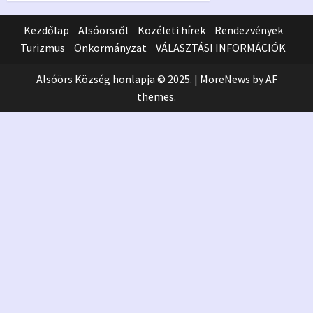
Kezdőlap
Alsóörsről
Közéleti hírek
Rendezvények
Turizmus
Önkormányzat
VÁLASZTÁSI INFORMÁCIÓK
Alsóörs Község honlapja © 2025.
|
MoreNews
by AF
themes.