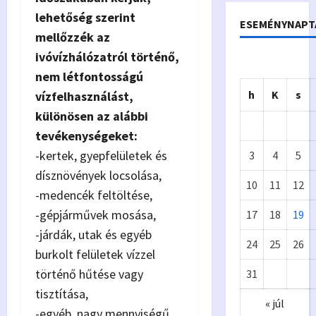
lehetőség szerint
ESEMÉNYNAPT
mellőzzék az
ivóvízhálózatról történő,
nem létfontosságú
h
K
s
vízfelhasználást,
különösen az alábbi
tevékenységeket:
-kertek, gyepfelületek és
3
4
5
dísznövények locsolása,
10
11
12
-medencék feltöltése,
-gépjárművek mosása,
17
18
19
Önkormányzat
-járdák, utak és egyéb
24
25
26
Eur
A
burkolt felületek vízzel
történő hűtése vagy
31
ópa
p
tisztítása,
« júl
i
-egyéb, nagy mennyiségű