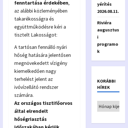
fenntartása érdekében
,
yérítés
az alábbi közleményében
2026.08.11.
takarékosságra és
Riviéra
együttműködésre kéri a
augusztus
tisztelt Lakosságot:
i
programo
A tartósan fennálló nyári
k
hőség hatására jelentősen
megnövekedett vízigény
kiemelkedően nagy
terhelést jelent az
KORÁBBI
ivóvízellátó rendszer
HÍREK
számára.
Az országos tisztifőorvos
által elrendelt
hőségriasztás
időszakában kérjük,