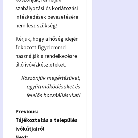
szabályozási és korlátozási
intézkedések bevezetésére
nem lesz szükség!
Kérjük, hogy a hőség idején
fokozott figyelemmel
használják a rendelkezésre
álló ivóvízkészleteket.
Köszönjük megértésüket,
együttműködésüket és
felelős hozzáállásukat!
P
Previous:
Tájékoztatás a település
o
ivókútjairól
Next: