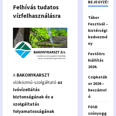
BEJEGYZÉSEK
Felhívás tudatos
vízfelhasználásra
Tábor
Fesztivál –
kistérségi
kedvezmé
ny
Festőörs
kiállítás
2026.
A
BAKONYKARSZT
Csipketáb
víziközmű-szolgáltató
az
or 2026 –
ivóvízellátás
beszámol
ó
biztonságának és a
szolgáltatás
Földi
folyamatosságának
szúnyogg