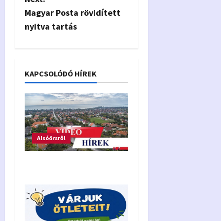
s
Magyar Posta rövidített
t
nyitva tartás
n
a
KAPCSOLÓDÓ HÍREK
v
i
g
Alsóörsről
a
t
Video hírek
i
o