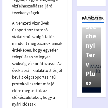
vízfelhasználással járó
Kiv
y
tevékenységek.
áló
p
Pályázatok
PÁLYÁZATOK
A Nemzeti Vízművek
Kor
Szé
y
Csoporthoz tartozó
má
che
a
víziközmű-szolgáltatók
mindent megtesznek annak
nyz
nyi
f
érdekében, hogy egyetlen
ás
Ter
í
településen se legyen
Véd
v
szükség vízkorlátozásra. Az
évek során kialakított és jól
jeg
Plu
bevált cégcsoportszintű
y
sz
6
protokoll szerint már jó
előre megtettük az
előkészületeket, hogy a
nyári időszak