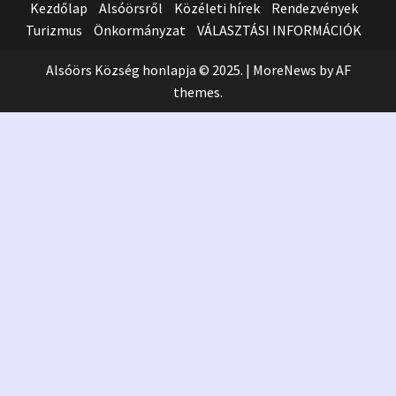
Kezdőlap
Alsóörsről
Közéleti hírek
Rendezvények
Turizmus
Önkormányzat
VÁLASZTÁSI INFORMÁCIÓK
Alsóörs Község honlapja © 2025.
|
MoreNews
by AF
themes.