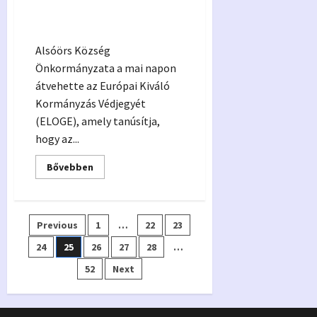
Európai Kiváló Kormányzás
Védjegy
Alsóörs Község
Önkormányzata a mai napon
átvehette az Európai Kiváló
Kormányzás Védjegyét
(ELOGE), amely tanúsítja,
hogy az...
Read
Bővebben
more
about
Európai
Kiváló
Kormányzás
Bejegyzések
Previous
1
…
22
23
Védjegy
24
25
26
27
28
…
lapozása
52
Next