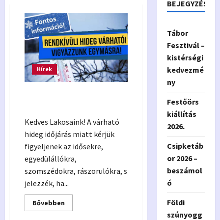
BEJEGYZÉSEK
Tábor
Fesztivál –
kistérségi
kedvezmé
Hírek
ny
Veszélyjelzés – rendkívüli
Festőörs
hideg várható
kiállítás
Kedves Lakosaink! A várható
2026.
hideg időjárás miatt kérjük
Csipketáb
figyeljenek az idősekre,
or 2026 –
egyedülállókra,
beszámol
szomszédokra, rászorulókra, s
ó
jelezzék, ha...
Földi
Read
Bővebben
more
szúnyogg
about