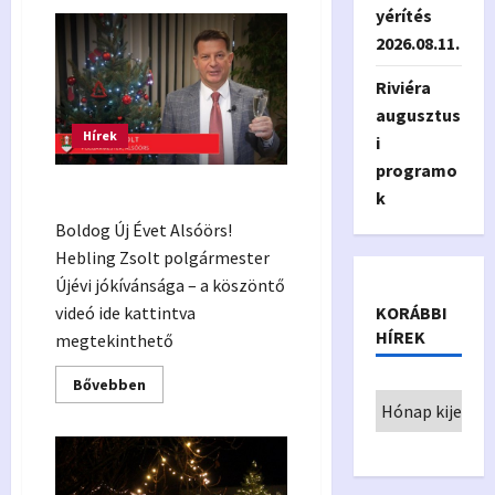
Veszélyjelzés
yérítés
–
rendkívüli
2026.08.11.
hideg
várható
Riviéra
augusztus
Hírek
i
programo
Boldog Új Évet Alsóörs!
k
Boldog Új Évet Alsóörs!
Hebling Zsolt polgármester
Újévi jókívánsága – a köszöntő
KORÁBBI
videó ide kattintva
HÍREK
megtekinthető
Read
Bővebben
more
about
Boldog
Új
Évet
Alsóörs!