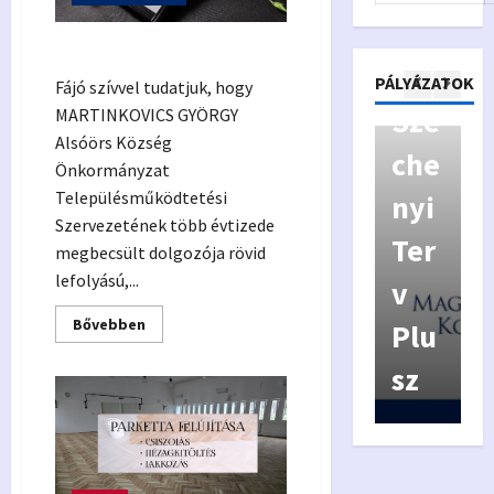
Kiv
y
Gyászjelentés
áló
p
Pályázatok
PÁLYÁZATOK
Fájó szívvel tudatjuk, hogy
Kor
Szé
y
MARTINKOVICS GYÖRGY
Alsóörs Község
má
che
a
Önkormányzat
Településműködtetési
nyz
nyi
f
Szervezetének több évtizede
ás
Ter
í
megbecsült dolgozója rövid
lefolyású,...
Véd
v
Read
Bővebben
jeg
Plu
more
about
Gyászjelentés
y
sz
6