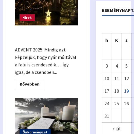
ESEMÉNYNAPT
Hírek
Advent fényei Alsóörsön
2025.
h
K
s
ADVENT 2025. Mindig azt
képzeljük, hogy nyár múltával
a falu is csendesedik…. így
3
4
5
igaz, de a csendben...
10
11
12
Read
Bővebben
more
17
18
19
about
Advent
Önkormányzat
fényei
24
25
26
Alsóörsön
Eur
A
2025.
31
ópa
p
« júl
i
Önkormányzat