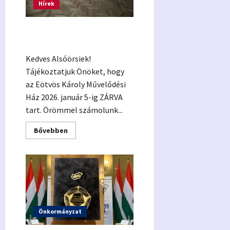
Hírek
Művelődési Ház nagyterem
felújítás
Kedves Alsóörsiek!
Tájékoztatjuk Önöket, hogy
az Eötvös Károly Művelődési
Ház 2026. január 5-ig ZÁRVA
tart. Örömmel számolunk...
Read
Bővebben
more
about
Művelődési
Ház
nagyterem
felújítás
Önkormányzat