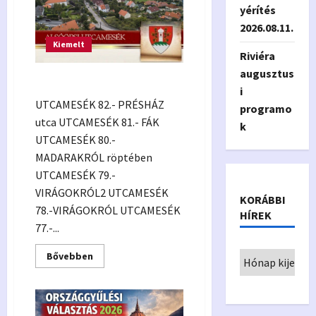
2026.
yérítés
2026.08.11.
Kiemelt
Riviéra
augusztus
UTCAMESÉK
i
UTCAMESÉK 82.- PRÉSHÁZ
programo
utca UTCAMESÉK 81.- FÁK
k
UTCAMESÉK 80.-
MADARAKRÓL röptében
UTCAMESÉK 79.-
VIRÁGOKRÓL2 UTCAMESÉK
KORÁBBI
78.-VIRÁGOKRÓL UTCAMESÉK
HÍREK
77.-...
Read
Bővebben
more
about
UTCAMESÉK