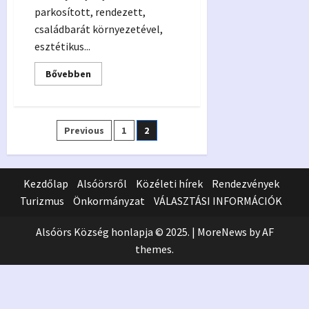
parkosított, rendezett,
családbarát környezetével,
esztétikus...
Read
Bővebben
more
about
Községi
Strand
Bejegyzések
Previous
1
2
lapozása
Kezdőlap
Alsóörsről
Közéleti hírek
Rendezvények
Turizmus
Önkormányzat
VÁLASZTÁSI INFORMÁCIÓK
Alsóörs Község honlapja © 2025.
|
MoreNews
by AF
themes.