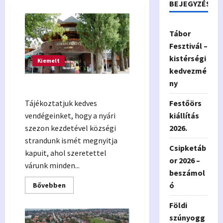
BEJEGYZÉSEK
Tábor
Fesztivál –
kistérségi
Kiemelt
kedvezmé
ny
Alsóörsi strand nyitás 2026.
Festőörs
Tájékoztatjuk kedves
kiállítás
vendégeinket, hogy a nyári
2026.
szezon kezdetével községi
strandunk ismét megnyitja
Csipketáb
kapuit, ahol szeretettel
or 2026 –
várunk minden...
beszámol
ó
Read
Bővebben
more
about
Földi
Alsóörsi
strand
szúnyogg
nyitás