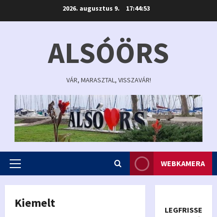
Skip
2026. augusztus 9.
17:44:53
to
content
ALSÓÖRS
VÁR, MARASZTAL, VISSZAVÁR!
WEBKAMERA
Primary
Menu
Kiemelt
LEGFRISSEBB