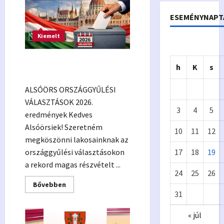
ESEMÉNYNAPT
Kiemelt
VÁLASZTÁSI EREDMÉNYEK
h
K
s
2026.
ALSÓÖRS ORSZÁGGYŰLÉSI
VÁLASZTÁSOK 2026.
3
4
5
eredmények Kedves
Alsóörsiek! Szeretném
10
11
12
megköszönni lakosainknak az
országgyűlési választásokon
17
18
19
Önkormányzat
a rekord magas részvételt ...
24
25
26
Eur
A
Read
Bővebben
more
31
ópa
p
about
VÁLASZTÁSI
EREDMÉNYEK
« júl
i
2026.