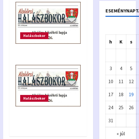
ESEMÉNYNAPT
Halászbokor
h
K
s
Halászbokor
3
4
5
10
11
12
17
18
19
Halászbokor
Önkormányzat
24
25
26
Eur
A
Halászbokor 2026.
31
ópa
p
május
« júl
i