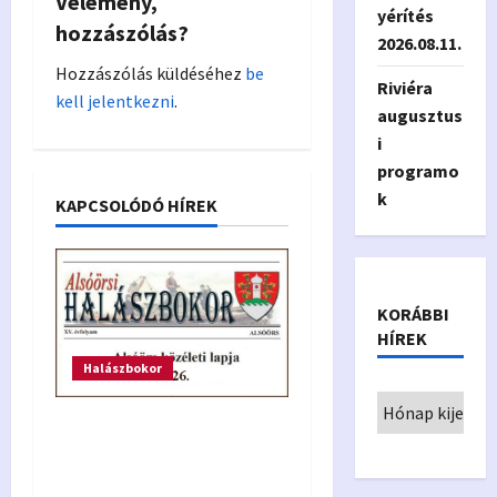
Vélemény,
yérítés
i
hozzászólás?
2026.08.11.
Hozzászólás küldéséhez
be
g
Riviéra
kell jelentkezni
.
augusztus
a
i
t
programo
k
KAPCSOLÓDÓ HÍREK
i
o
n
KORÁBBI
HÍREK
Halászbokor
Halászbokor 2026.
június