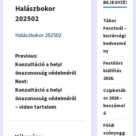
BEJEGYZÉSEK
Halászbokor
202502
Tábor
Fesztivál –
Halászbokor 202502
kistérségi
kedvezmé
ny
P
Previous:
Festőörs
Konzultáció a helyi
o
kiállítás
önazonosság védelméről
2026.
s
Next:
Konzultáció a helyi
Csipketáb
t
önazonosság védelméről
or 2026 –
beszámol
n
– video tartalom
ó
a
Földi
v
szúnyogg