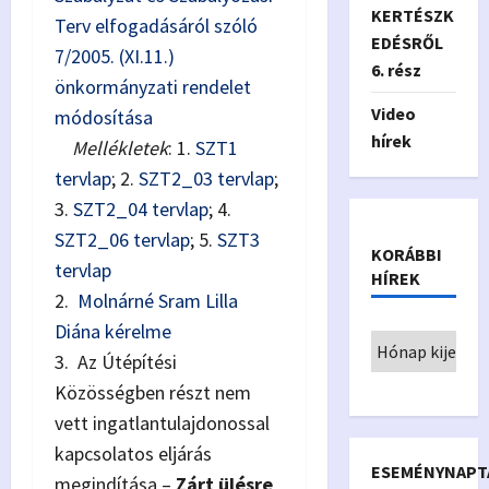
KERTÉSZK
Terv elfogadásáról szóló
EDÉSRŐL
7/2005. (XI.11.)
6. rész
önkormányzati rendelet
Video
módosítása
hírek
Mellékletek
: 1.
SZT1
tervlap
; 2.
SZT2_03 tervlap
;
3.
SZT2_04 tervlap
; 4.
SZT2_06 tervlap
; 5.
SZT3
KORÁBBI
tervlap
HÍREK
2.
Molnárné Sram Lilla
Diána kérelme
3. Az Útépítési
Közösségben részt nem
vett ingatlantulajdonossal
kapcsolatos eljárás
ESEMÉNYNAPT
megindítása –
Zárt ülésre