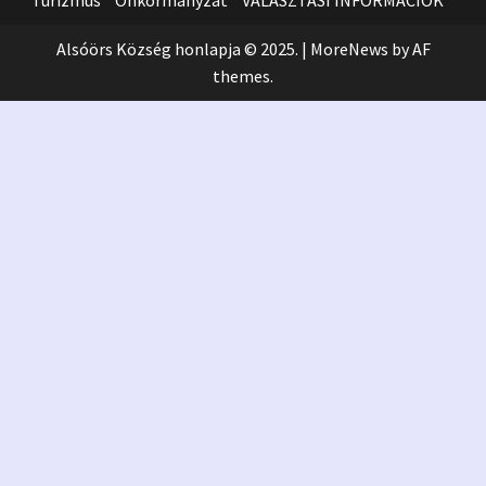
Turizmus
Önkormányzat
VÁLASZTÁSI INFORMÁCIÓK
Alsóörs Község honlapja © 2025.
|
MoreNews
by AF
themes.