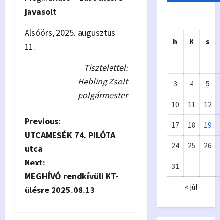
javasolt
Alsóörs, 2025. augusztus
h
K
s
11.
Tisztelettel:
Hebling Zsolt
3
4
5
polgármester
10
11
12
P
Previous:
17
18
19
UTCAMESÉK 74. PILÓTA
Önkormányzat
o
24
25
26
utca
Eur
A
s
Next:
31
ópa
p
MEGHÍVÓ rendkívüli KT-
t
« júl
i
ülésre 2025.08.13
n
Kiv
y