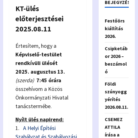
BEJEGYZÉSEK
KT-ülés
előterjesztései
Festőörs
2025.08.11
kiállítás
2026.
Értesítem, hogy a
Csipketáb
Képviselő-testület
or 2026 –
rendkívüli ülését
beszámol
2025. augusztus 13.
ó
(szerda)
7:45 órára
Földi
összehívom a Közös
szúnyogg
Önkormányzati Hivatal
yérítés
tanácstermébe.
2026.08.11.
Nyílt ülés napirend:
CSEMEZ
ATTILA
1.
A Helyi Építési
írása a
Szabályzat és Szabályozási