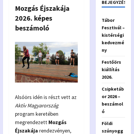
BEJEGYZÉSEK
Mozgás Éjszakája
2026. képes
Tábor
beszámoló
Fesztivál –
kistérségi
kedvezmé
ny
Festőörs
kiállítás
2026.
Csipketáb
or 2026 –
Alsóörs idén is részt vett az
beszámol
Aktív Magyarország
ó
program keretében
megrendezett
Mozgás
Földi
Éjszakája
rendezvényen,
szúnyogg