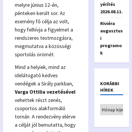
yérítés
melyre június 12-én,
2026.08.11.
pénteken került sor. Az
esemény fő célja az volt,
Riviéra
hogy felhívja a figyelmet a
augusztus
rendszeres testmozgásra,
i
programo
megmutatva a közösségi
k
sportolás örömét.
Mind a helyiek, mind az
idelátogató kedves
vendégek a Sirály parkban,
KORÁBBI
HÍREK
Varga Ottilia vezetésével
vehettek részt zenés,
csoportos alakformáló
tornán A rendezvény elérve
a célját jól bemutatta, hogy