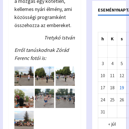
a mozgás egy kötetlen,
kellemes nyári élmény, ami
ESEMÉNYNAPT
közösségi programként
összehozza az embereket.
Tretykó István
h
K
s
Erről tanúskodnak Zórád
Ferenc fotói is:
3
4
5
10
11
12
17
18
19
Önkormányzat
24
25
26
Eur
A
31
ópa
p
« júl
i