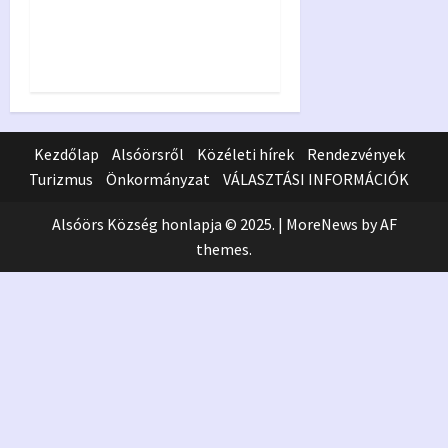
Csipketábor 2026 –
beszámoló
Kezdőlap
Alsóörsről
Közéleti hírek
Rendezvények
Turizmus
Önkormányzat
VÁLASZTÁSI INFORMÁCIÓK
Alsóörs Község honlapja © 2025.
|
MoreNews
by AF
themes.