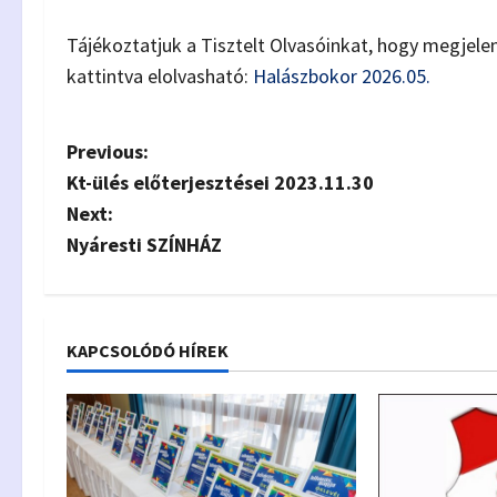
Tájékoztatjuk a Tisztelt Olvasóinkat, hogy megjele
kattintva elolvasható:
Halászbokor 2026.05.
P
Previous:
Kt-ülés előterjesztései 2023.11.30
o
Next:
s
Nyáresti SZÍNHÁZ
t
n
KAPCSOLÓDÓ HÍREK
a
v
i