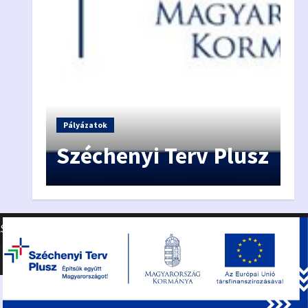
Hí
A
Pályázatok
egy
Széchenyi Terv Plusz
f
ASZTÁSI INFORMÁCIÓK