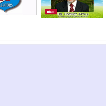
Hírek
CSEMEZ ATTILA írása a
KERTÉSZKEDÉSRŐL 4. rész