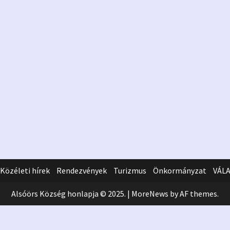
Önkormányzat
Európai Kiváló
Kormányzás Védj
Közéleti hírek
Rendezvények
Turizmus
Önkormányzat
VÁL
Alsóörs Község honlapja © 2025.
|
MoreNews
by AF themes.