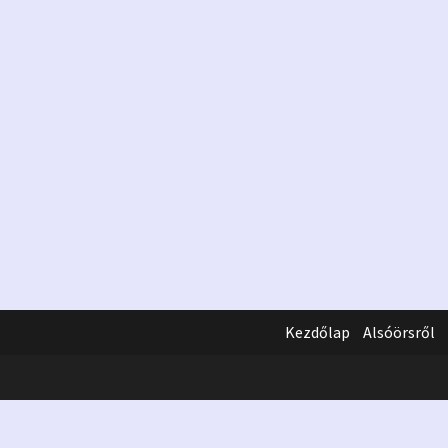
Kezdőlap
Alsóörsről