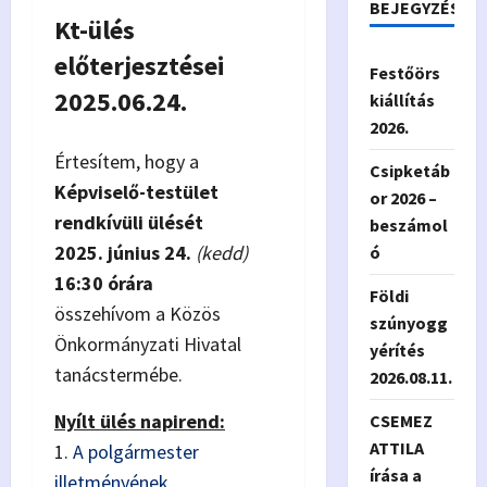
BEJEGYZÉSEK
Kt-ülés
előterjesztései
Festőörs
2025.06.24.
kiállítás
2026.
Értesítem, hogy a
Csipketáb
Képviselő-testület
or 2026 –
rendkívüli ülését
beszámol
2025. június 24.
(kedd)
ó
16:30 órára
Földi
összehívom a Közös
szúnyogg
Önkormányzati Hivatal
yérítés
tanácstermébe.
2026.08.11.
Nyílt ülés napirend:
CSEMEZ
ATTILA
1.
A polgármester
írása a
illetményének,