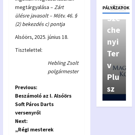
áló
p
megtárgyalása –
Zárt
Pályázatok
PÁLYÁZATOK
ülésre javasolt – Mötv. 46. §
Kor
Szé
y
(2) bekezdés c) pontja
má
che
a
Alsóörs, 2025. június 18.
nyz
nyi
f
Tisztelettel:
ás
Ter
í
Hebling Zsolt
Véd
v
polgármester
jeg
Plu
y
sz
6
P
Previous:
Beszámoló az I. Alsóörs
o
Soft Páros Darts
s
versenyről
Next:
t
„Régi mesterek