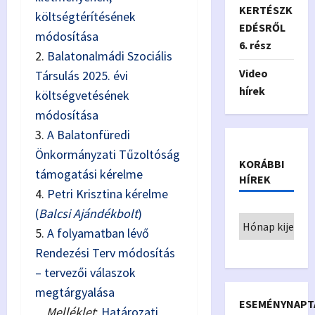
KERTÉSZK
költségtérítésének
EDÉSRŐL
módosítása
6. rész
2.
Balatonalmádi Szociális
Video
Társulás 2025. évi
hírek
költségvetésének
módosítása
3.
A Balatonfüredi
Önkormányzati Tűzoltóság
KORÁBBI
támogatási kérelme
HÍREK
4.
Petri Krisztina kérelme
(
Balcsi Ajándékbolt
)
5.
A folyamatban lévő
Rendezési Terv módosítás
– tervezői válaszok
megtárgyalása
ESEMÉNYNAPT
Melléklet
:
Határozati