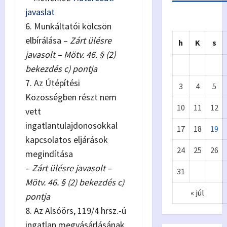
javaslat
6. Munkáltatói kölcsön
elbírálása –
Zárt ülésre
h
K
s
javasolt – Mötv. 46. § (2)
bekezdés c) pontja
7. Az Útépítési
3
4
5
Közösségben részt nem
10
11
12
vett
ingatlantulajdonosokkal
17
18
19
kapcsolatos eljárások
Önkormányzat
24
25
26
megindítása
Eur
A
–
Zárt ülésre javasolt
–
31
ópa
p
Mötv. 46. § (2) bekezdés c)
« júl
i
pontja
8. Az Alsóörs, 119/4 hrsz.-ú
Kiv
y
ingatlan megvásárlásának