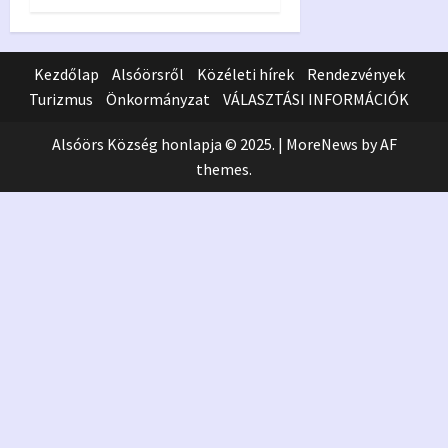
Kezdőlap
Alsóörsről
Közéleti hírek
Rendezvények
Turizmus
Önkormányzat
VÁLASZTÁSI INFORMÁCIÓK
Alsóörs Község honlapja © 2025.
|
MoreNews
by AF
themes.