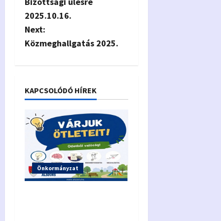
Bizottsági ülésre
s
2025.10.16.
Next:
t
Közmeghallgatás 2025.
n
a
KAPCSOLÓDÓ HÍREK
v
i
g
a
Önkormányzat
t
Alsóörs Közösségi
i
Költségvetés 2026.