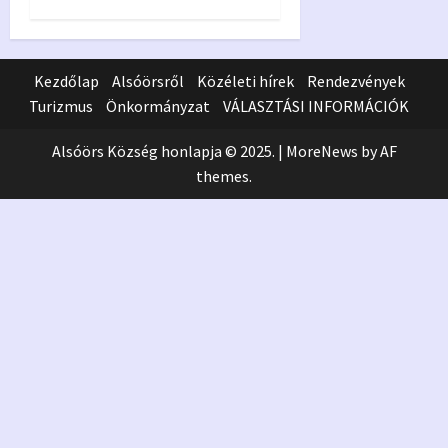
Kezdőlap
Alsóörsről
Közéleti hírek
Rendezvények
Turizmus
Önkormányzat
VÁLASZTÁSI INFORMÁCIÓK
Alsóörs Község honlapja © 2025.
|
MoreNews
by AF
themes.