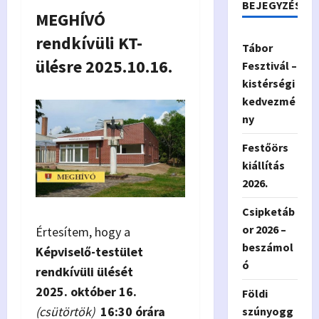
BEJEGYZÉSEK
MEGHÍVÓ
rendkívüli KT-
Tábor
ülésre 2025.10.16.
Fesztivál –
kistérségi
kedvezmé
ny
Festőörs
kiállítás
2026.
Csipketáb
or 2026 –
Értesítem, hogy a
beszámol
Képviselő-testület
ó
rendkívüli ülését
2025. október 16.
Földi
(csütörtök)
16:30 órára
szúnyogg