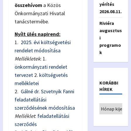
yérítés
összehívom
a Közös
2026.08.11.
Önkormányzati Hivatal
tanácstermébe.
Riviéra
augusztus
Nyílt ülés napirend:
i
1.
2025. évi költségvetési
programo
rendelet módosítása
k
Mellékletek
: 1.
önkormányzati rendelet
tervezet
2.
költségvetés
KORÁBBI
mellékletei
HÍREK
2.
Gálné dr. Szvetnyik Fanni
feladatellátási
szerződésének módosítása
Melléklet
:
feladatellátási
szerződés