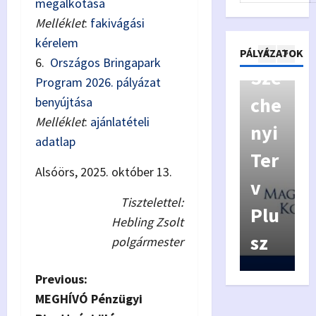
megalkotása
Kiv
y
Melléklet
:
fakivágási
kérelem
áló
p
Pályázatok
PÁLYÁZATOK
6.
Országos Bringapark
Kor
Szé
y
Program 2026. pályázat
má
che
a
benyújtása
Melléklet
:
ajánlatételi
nyz
nyi
f
adatlap
ás
Ter
í
Alsóörs, 2025. október 13.
Véd
v
Tisztelettel:
jeg
Plu
Hebling Zsolt
y
sz
6
polgármester
P
Previous:
MEGHÍVÓ Pénzügyi
o