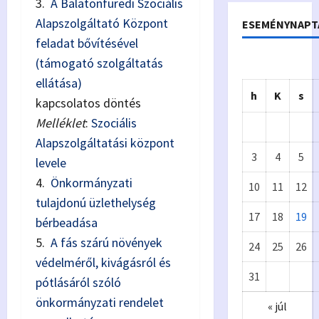
3.
A Balatonfüredi Szociális
Alapszolgáltató Központ
ESEMÉNYNAPT
feladat bővítésével
(támogató szolgáltatás
ellátása)
h
K
s
kapcsolatos döntés
Melléklet
:
Szociális
Alapszolgáltatási központ
3
4
5
levele
4.
Önkormányzati
10
11
12
tulajdonú üzlethelység
17
18
19
bérbeadása
Önkormányzat
5.
A fás szárú növények
24
25
26
Eur
A
védelméről, kivágásról és
31
ópa
p
pótlásáról szóló
önkormányzati rendelet
« júl
i